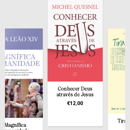
Conhecer Deus
através de Jesus
€
12,00
Tirar a Bí
agnífica
estan