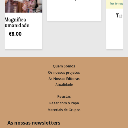
Tirar a Bí
agnífica
esta
manidade
€
13,
€
8,00
Quem Somos
Os nossos projetos
As Nossas Editoras
Atualidade
Revistas
Rezar com o Papa
Materiais de Grupos
As nossas newsletters