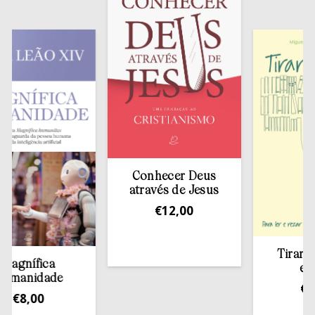
Conhecer Deus
através de Jesus
€
12,00
Tirar a Bíb
nífica
estant
nidade
€
13,5
8,00