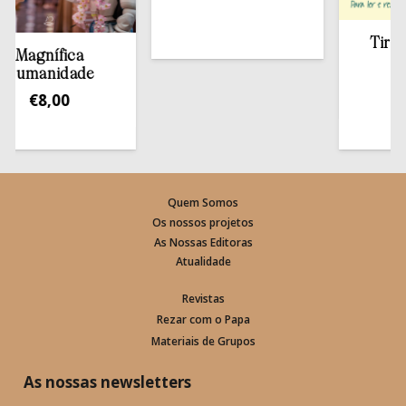
Tirar a B
agnífica
esta
manidade
€
13,
€
8,00
Quem Somos
Os nossos projetos
As Nossas Editoras
Atualidade
Revistas
Rezar com o Papa
Materiais de Grupos
As nossas newsletters