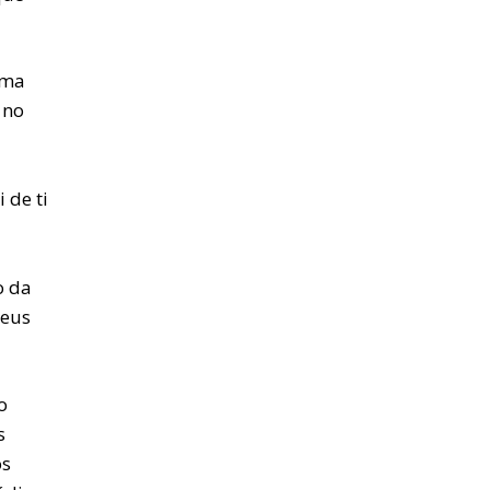
uma
 no
 de ti
o da
Deus
o
s
os