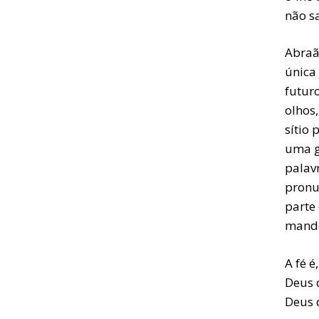
não s
Abraã
única
futuro
olhos,
sítio
uma g
palav
pronu
parte
mando
A fé é
Deus 
Deus 