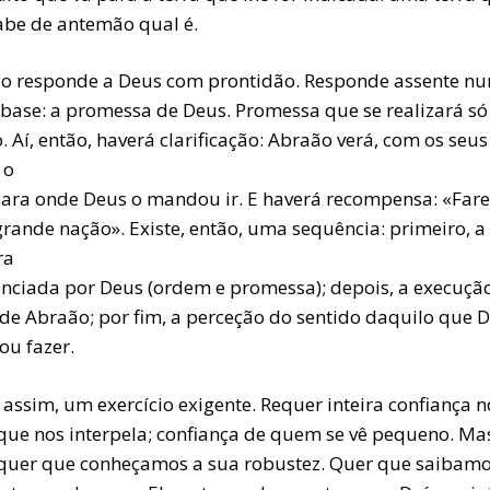
abe de antemão qual é.
o responde a Deus com prontidão. Responde assente n
 base: a promessa de Deus. Promessa que se realizará só
. Aí, então, haverá clarificação: Abraão verá, com os seus
 o
 para onde Deus o mandou ir. E haverá recompensa: «Farei
rande nação». Existe, então, uma sequência: primeiro, a
ra
nciada por Deus (ordem e promessa); depois, a execuçã
 de Abraão; por fim, a perceção do sentido daquilo que 
u fazer.
, assim, um exercício exigente. Requer inteira confiança n
que nos interpela; confiança de quem se vê pequeno. Ma
quer que conheçamos a sua robustez. Quer que saibam