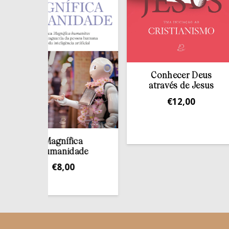
Conhecer Deus
através de Jesus
€
12,00
Magnífica
Humanidade
€
8,00