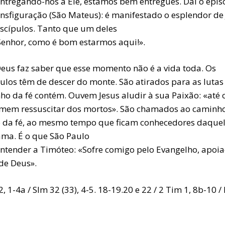
entregando-nos a Ele, estamos bem entregues. Daí o epis
ansfiguração (São Mateus): é manifestado o esplendor de
iscípulos. Tanto que um deles
«Senhor, como é bom estarmos aqui!».
eus faz saber que esse momento não é a vida toda. Os
pulos têm de descer do monte. São atirados para as lutas
ho da fé contém. Ouvem Jesus aludir à sua Paixão: «até o
mem ressuscitar dos mortos». São chamados ao caminh
 da fé, ao mesmo tempo que ficam conhecedores daque
ama. É o que São Paulo
entender a Timóteo: «Sofre comigo pelo Evangelho, apoi
 de Deus».
, 1-4a / Slm 32 (33), 4-5. 18-19.20 e 22 / 2 Tim 1, 8b-10 /