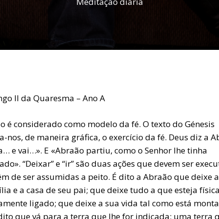
Meditação diária
go II da Quaresma – Ano A
o é considerado como modelo da fé. O texto do Génesis
-nos, de maneira gráfica, o exercício da fé. Deus diz a A
a… e vai…». E «Abraão partiu, como o Senhor lhe tinha
ado». “Deixar” e “ir” são duas ações que devem ser exec
têm de ser assumidas a peito. É dito a Abraão que deixe a
lia e a casa de seu pai; que deixe tudo a que esteja física
vamente ligado; que deixe a sua vida tal como está monta
dito que vá para a terra que lhe for indicada: uma terra 