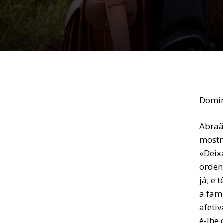
Domin
Abraã
mostra
«Deix
orden
já; e 
a famí
afeti
é-lhe 