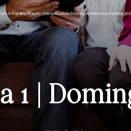
Com o Papa
Meditação Diária
Atualidade
Orações
Revistas
Formação
a 1 | Domi