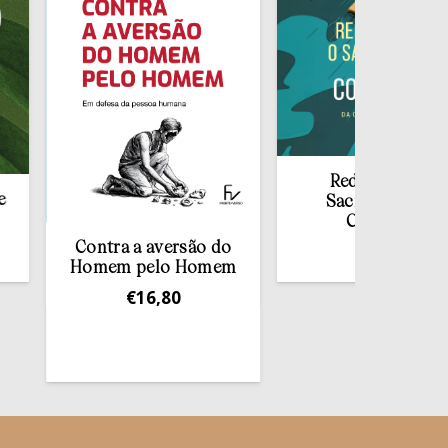
Redescobrir o
Sacramento da
Confissão
Contra a aversão do
€
10,00
Homem pelo Homem
€
16,80