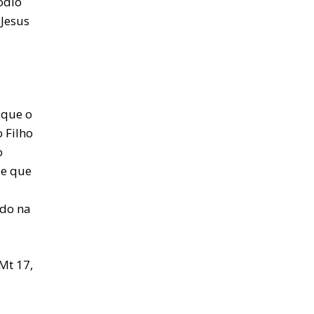
ódio
 Jesus
 que o
 Filho
o
le que
ado na
 Mt 17,