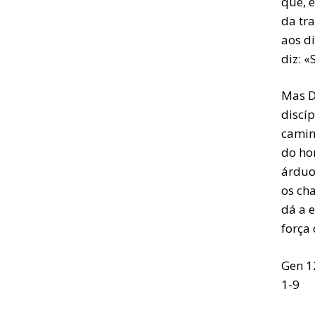
que, 
da tr
aos d
diz: 
Mas D
discí
camin
do ho
árduo
os ch
dá a 
força
Gen 12
1-9