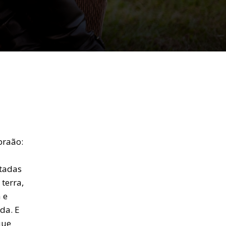
braão:
utadas
 terra,
 e
da. E
que