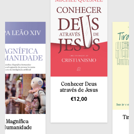
Conhecer Deus
através de Jesus
€
12,00
Tirar a B
agnífica
esta
manidade
€
13,