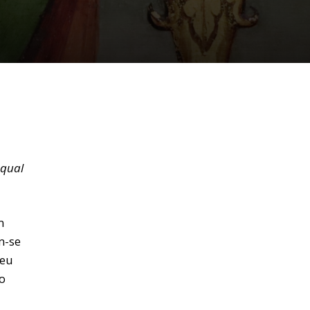
 qual
m
m-se
seu
o