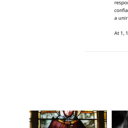
respo
confi
a unir
At 1, 