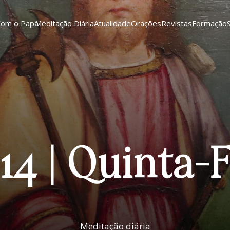
Com o Papa
Meditação Diária
Atualidade
Orações
Revistas
Formação
14 | Quinta-
Meditação diária