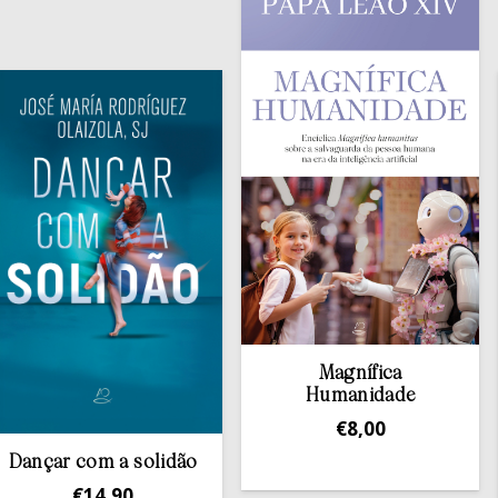
Magnífica
Humanidade
€
8,00
Co
 com a solidão
at
€
14,90