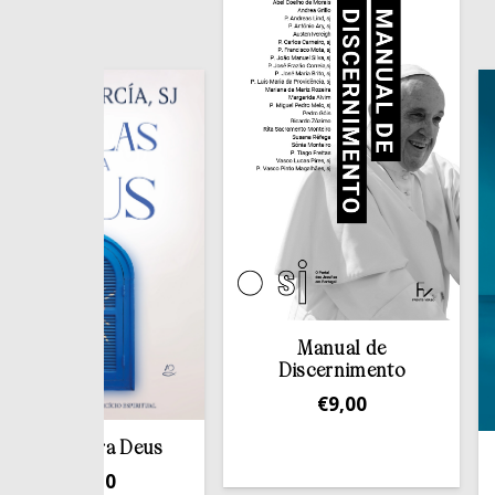
Manual de
Discernimento
€
9,00
 para Deus
Dançar
16,50