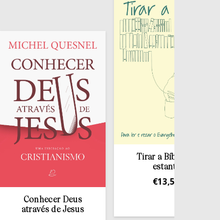
Tirar a Bíblia da
estante
€
13,50
nhecer Deus
ravés de Jesus