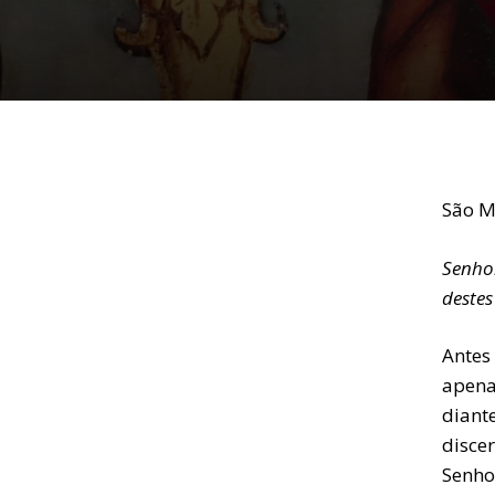
São Ma
Senhor
destes
Antes
apena
diant
disce
Senho