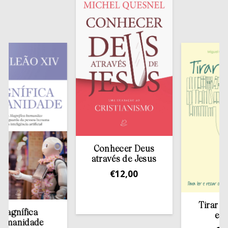
Conhecer Deus
através de Jesus
€
12,00
Tirar a Bíbl
nífica
estante
nidade