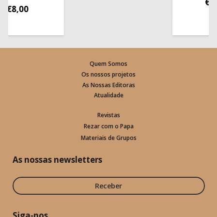
€
13,50
8,00
Quem Somos
Os nossos projetos
As Nossas Editoras
Atualidade
Revistas
Rezar com o Papa
Materiais de Grupos
As nossas newsletters
Receber
Siga-nos