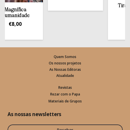
Tirar a B
Magnífica
esta
manidade
€
13
€
8,00
Quem Somos
Os nossos projetos
As Nossas Editoras
Atualidade
Revistas
Rezar com o Papa
Materiais de Grupos
As nossas newsletters
Receber