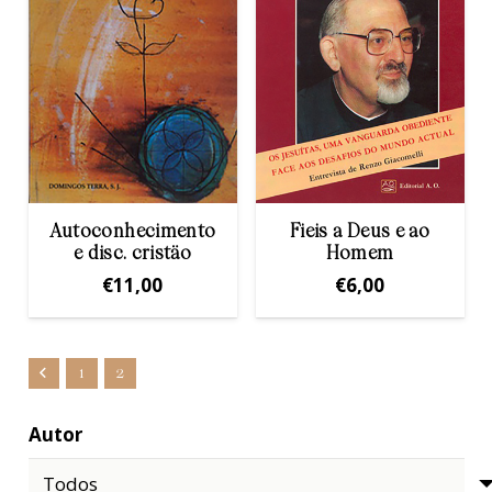
Autoconhecimento
Fieis a Deus e ao
e disc. cristäo
Homem
€
11,00
€
6,00
1
2
Autor