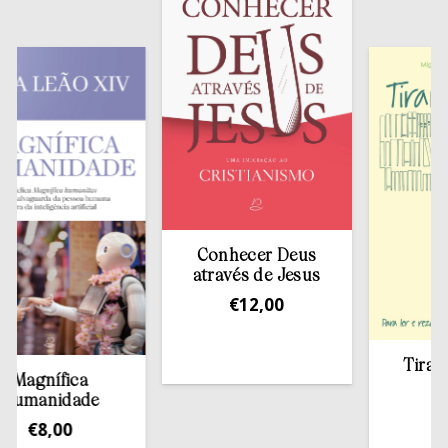
Conhecer Deus
através de Jesus
€
12,00
Tirar a Bíb
gnífica
estant
anidade
€
13,5
€
8,00