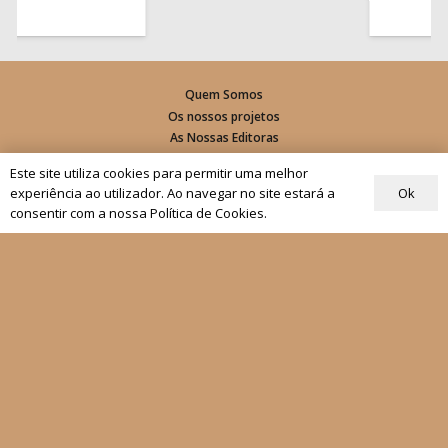
Quem Somos
Os nossos projetos
As Nossas Editoras
Atualidade
Este site utiliza cookies para permitir uma melhor
Ok
experiência ao utilizador. Ao navegar no site estará a
Revistas
consentir com a nossa Política de Cookies.
Rezar com o Papa
Materiais de Grupos
As nossas newsletters
Receber
Siga-nos