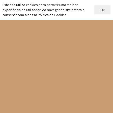
Este site utiliza cookies para permitir uma melhor
Ok
experiência ao utilizador. Ao navegar no site estará a
consentir com a nossa Política de Cookies.
Conhecer Deus
através de Jesus
€
12,00
Tirar a Bíblia da
estante
de
€
13,50