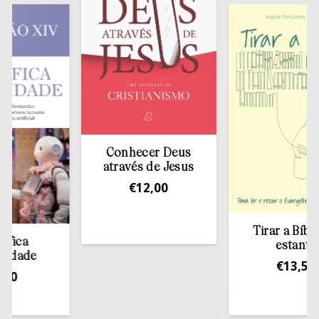
Conhecer Deus
através de Jesus
€
12,00
Tirar a Bíblia da
estante
de
€
13,50