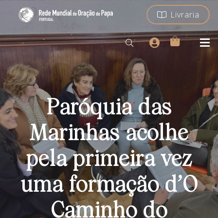
Livraria
Paróquia das
Marinhas acolhe
pela primeira vez
uma formação d’O
Caminho do