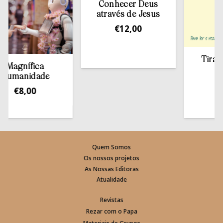
Conhecer Deus
através de Jesus
€
12,00
Tirar a Bíbli
ífica
estante
idade
€
13,50
,00
Quem Somos
Os nossos projetos
As Nossas Editoras
Atualidade
Revistas
Rezar com o Papa