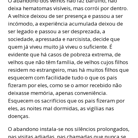
O abandono dos velhos não faz barulho, não
deixa hematomas visíveis, mas corrói por dentro.
A velhice deixou de ser presença e passou a ser
incómodo, a experiência acumulada deixou de
ser legado e passou a ser desprezada, a
sociedade, apressada e narcisista, decide que
quem já viveu muito já viveu o suficiente. É
evidente que há casos de pobreza extrema, de
velhos que não têm família, de velhos cujos filhos
residem no estrangeiro, mas há muitos filhos que
esquecem com facilidade tudo o que os pais
fizeram por eles, como se o amor recebido não
deixasse memória, apenas conveniência.
Esquecem os sacrifícios que os pais fizeram por
eles, as noites mal dormidas, as vigílias nas
doenças.
O abandono instala-se nos silêncios prolongados,
nas visitas adiadas, nas chamadas que nunca se