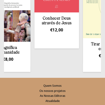
Conhecer Deus
através de Jesus
€
12,00
Tirar a Bíbl
ífica
estante
nidade
€
13,50
,00
Quem Somos
Os nossos projetos
As Nossas Editoras
Atualidade