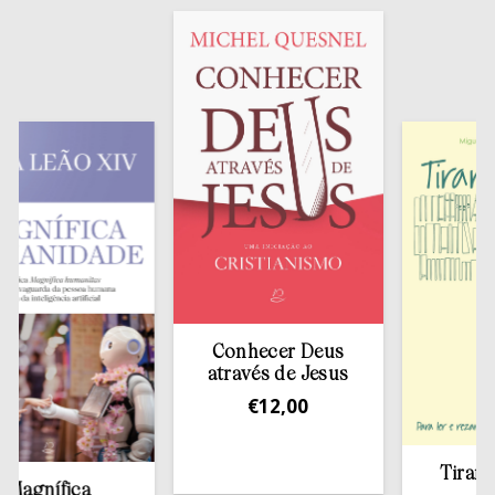
Conhecer Deus
através de Jesus
€
12,00
Tirar a Bíb
gnífica