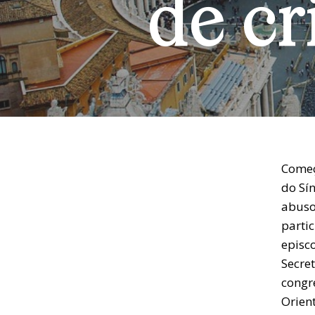
de cr
Começ
do Sí
abuso
parti
episco
Secret
congr
Orient