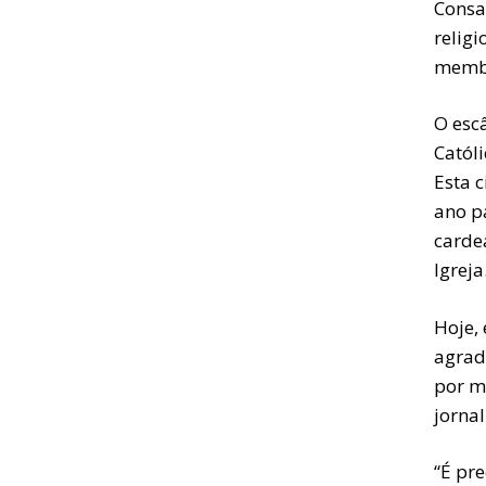
Consag
relig
membr
O esc
Catól
Esta 
ano p
carde
Igreja
Hoje,
agrad
por me
jornal
“É pr