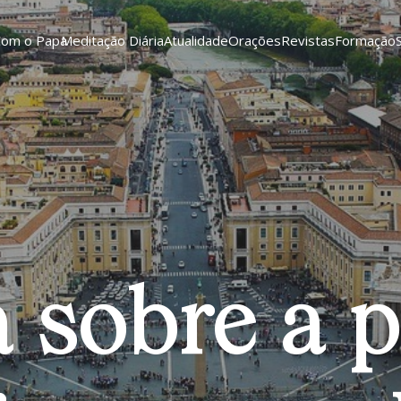
Com o Papa
Meditação Diária
Atualidade
Orações
Revistas
Formação
 sobre a 