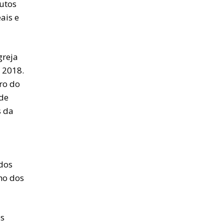
tutos
ais e
greja
 2018.
ro do
de
s da
dos
ho dos
os