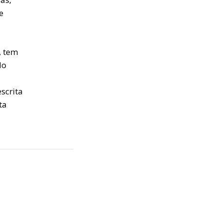
e
, tem
lo
scrita
ta