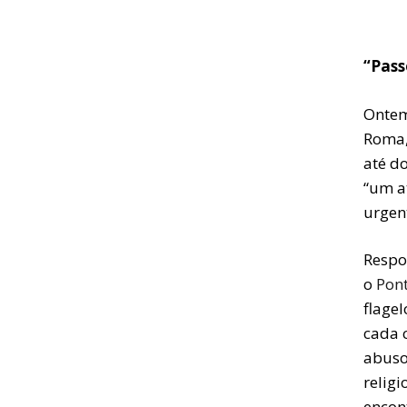
“Pass
Ontem
Roma,
até do
“um a
urgen
Respo
o
Pont
flagel
cada 
abuso
religi
encon