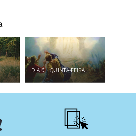
a
DIA 6 | QUINTA-FEIRA
!