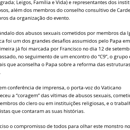
rada; Leigos, Família e Vida) e representantes dos insti
iosos, além dos membros do conselho consultivo de Carde
os da organização do evento.
ândalo dos abusos sexuais cometidos por membros da I
ica foi um dos grandes desafios assumidos pelo Papa em
cimeira já foi marcada por Francisco no dia 12 de setemb
assado, no seguimento de um encontro do “C9”, o grupo 
ais que aconselha o Papa sobre a reforma das estrutura
.
 em conferência de imprensa, o porta-voz do Vaticano
eceu a “coragem” das vítimas de abusos sexuais, cometi
mbros do clero ou em instituições religiosas, e o trabal
istas que contaram as suas histórias.
eciso o compromisso de todos para olhar este monstro n