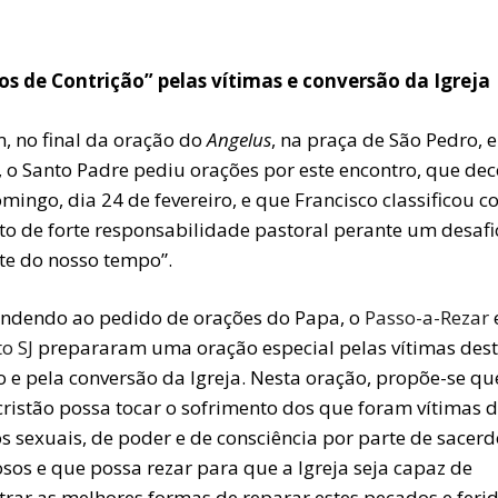
os de Contrição” pelas vítimas e conversão da Igreja
, no final da oração do
Angelus
, na praça de São Pedro, 
 o Santo Padre pediu orações por este encontro, que dec
mingo, dia 24 de fevereiro, e que Francisco classificou 
to de forte responsabilidade pastoral perante um desafi
te do nosso tempo”.
ndendo ao pedido de orações do Papa, o
Passo-a-Rezar
o SJ
prepararam uma oração especial pelas vítimas des
o e pela conversão da Igreja. Nesta oração, propõe-se qu
cristão possa tocar o sofrimento dos que foram vítimas 
s sexuais, de poder e de consciência por parte de sacerd
osos e que possa rezar para que a Igreja seja capaz de
trar as melhores formas de reparar estes pecados e ferid