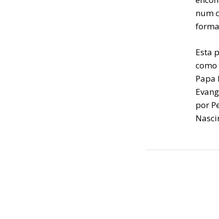
num c
forma 
Esta 
como 
Papa 
Evange
por P
Nasci