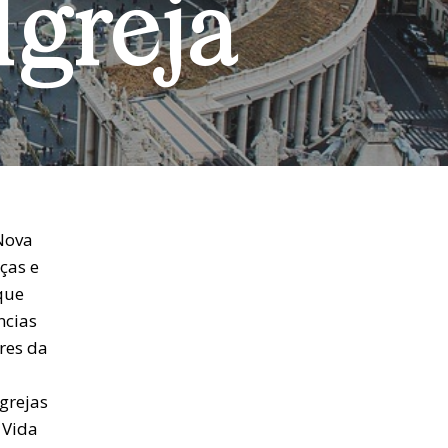
Igreja
 Nova
ças e
que
ncias
ores da
grejas
 Vida