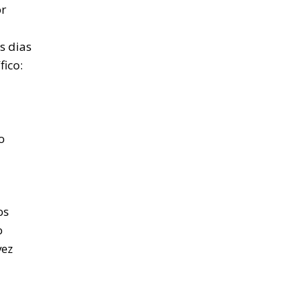
or
s dias
ico:
o
os
o
vez