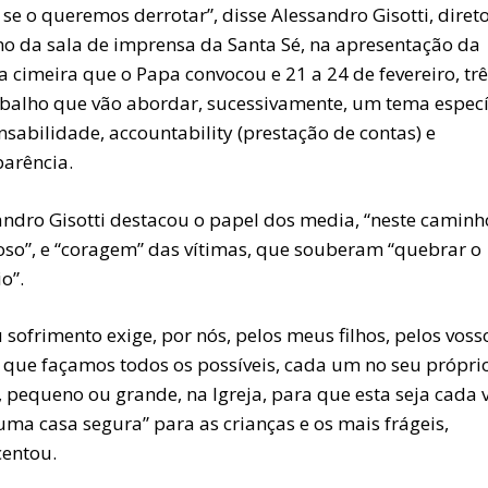
 se o queremos derrotar”, disse Alessandro Gisotti, diret
ino da sala de imprensa da Santa Sé, na apresentação da
a cimeira que o Papa convocou e 21 a 24 de fevereiro, trê
abalho que vão abordar, sucessivamente, um tema específ
sabilidade, accountability (prestação de contas) e
parência.
andro Gisotti destacou o papel dos media, “neste caminh
oso”, e “coragem” das vítimas, que souberam “quebrar o
io”.
 sofrimento exige, por nós, pelos meus filhos, pelos voss
s, que façamos todos os possíveis, cada um no seu própri
, pequeno ou grande, na Igreja, para que esta seja cada 
uma casa segura” para as crianças e os mais frágeis,
centou.