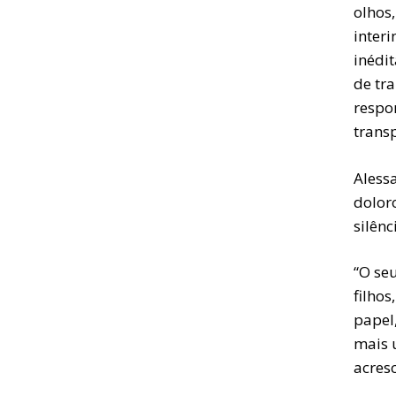
olhos,
inter
inédit
de tr
respon
trans
Aless
dolor
silênc
“O seu
filho
papel
mais 
acres