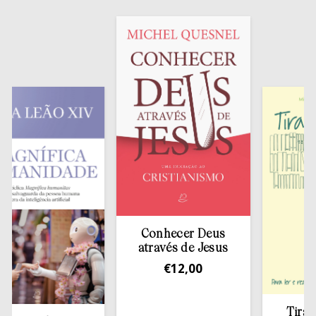
Conhecer Deus
através de Jesus
€
12,00
Tirar a B