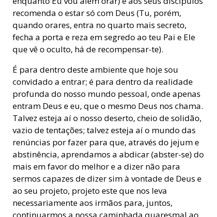
enquanto Eu vou além orar) e aos seus discípulos
recomenda o estar só com Deus (Tu, porém,
quando orares, entra no quarto mais secreto,
fecha a porta e reza em segredo ao teu Pai e Ele
que vê o oculto, há de recompensar-te).
É para dentro deste ambiente que hoje sou
convidado a entrar; é para dentro da realidade
profunda do nosso mundo pessoal, onde apenas
entram Deus e eu, que o mesmo Deus nos chama.
Talvez esteja aí o nosso deserto, cheio de solidão,
vazio de tentações; talvez esteja aí o mundo das
renúncias por fazer para que, através do jejum e
abstinência, aprendamos a abdicar (abster-se) do
mais em favor do melhor e a dizer não para
sermos capazes de dizer sim à vontade de Deus e
ao seu projeto, projeto este que nos leva
necessariamente aos irmãos para, juntos,
continuarmos a nossa caminhada quaresmal ao