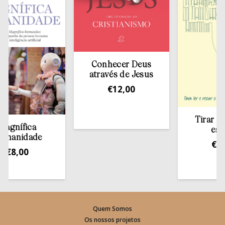
Conhecer Deus
através de Jesus
€
12,00
Tirar a Bíbli
ífica
estante
idade
€
13,50
,00
Quem Somos
Os nossos projetos