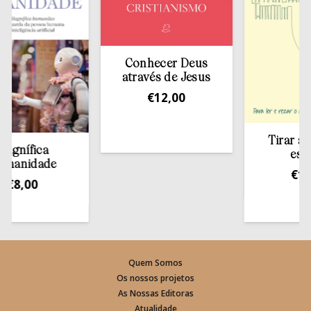
Conhecer Deus
através de Jesus
€
12,00
Tirar a Bíbli
ífica
estante
idade
€
13,50
,00
Quem Somos
Os nossos projetos
As Nossas Editoras
Atualidade