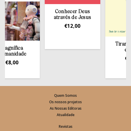
Conhecer Deus
através de Jesus
€
12,00
Tirar a Bíbl
nífica
estant
nidade
€
13,5
8,00
Quem Somos
Os nossos projetos
As Nossas Editoras
Atualidade
Revistas