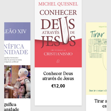
Conhecer Deus
através de Jesus
€
12,00
Tirar a Bíblia
fica
estante
idade