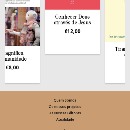
Conhecer Deus
através de Jesus
€
12,00
Tirar a Bíbl
nífica
estante
nidade
€
13,50
8,00
Quem Somos
Os nossos projetos
As Nossas Editoras
Atualidade