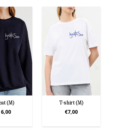
at (M)
T-shirt (M)
T-sh
16,00
€
7,00