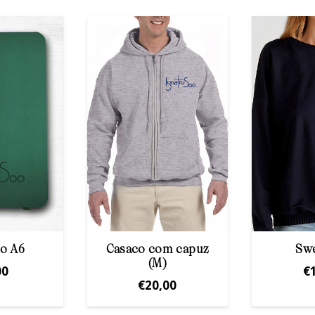
o A6
Casaco com capuz
Swe
(M)
00
€
€
20,00