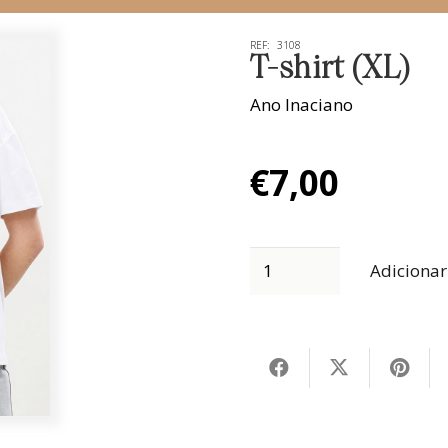
REF:
3108
T-shirt (XL)
Ano Inaciano
€
7,00
Adicionar