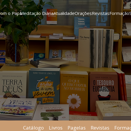
Com o Papa
Meditação Diária
Atualidade
Orações
Revistas
Formação
Catálogo
Livros
Pagelas
Revistas
Forma