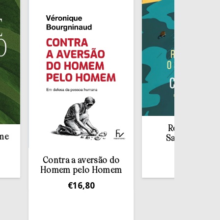
Redescobrir o
Sacramento da
Confissão
Contra a aversão do
€
10,00
Homem pelo Homem
€
16,80