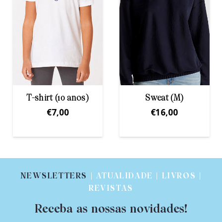
hirt (10 anos)
Sweat (M)
Cas
ca
€
7,00
€
16,00
€
NEWSLETTERS
| ATUALIDADE | LIVROS |
REVISTAS
Receba as nossas novidades!