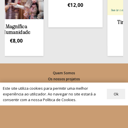
€
12,00
Tirar a Bí
gnífica
estan
anidade
€
13,
€
8,00
Quem Somos
Os nossos projetos
As Nossas Editoras
Este site utiliza cookies para permitir uma melhor
Atualidade
Ok
experiência ao utilizador. Ao navegar no site estará a
consentir com a nossa Política de Cookies.
Revistas
Rezar com o Papa
Materiais de Grupos