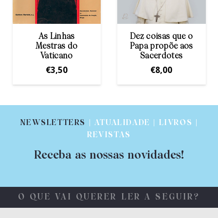
Dez coisas que o
Caminhar Juntos
Papa propõe aos
na Fé
Sacerdotes
€
10,50
€
8,00
NEWSLETTERS
| ATUALIDADE | LIVROS |
REVISTAS
Receba as nossas novidades!
O QUE VAI QUERER LER A SEGUIR?