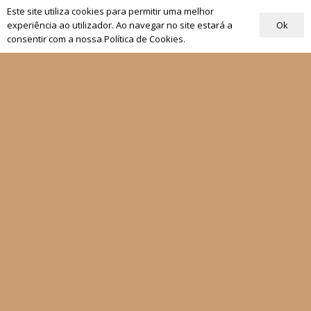
idade
Este site utiliza cookies para permitir uma melhor
€
13,50
Ok
experiência ao utilizador. Ao navegar no site estará a
,00
consentir com a nossa Política de Cookies.
Quem Somos
Os nossos projetos
As Nossas Editoras
Atualidade
Revistas
Rezar com o Papa
Materiais de Grupos
As nossas newsletters
Receber