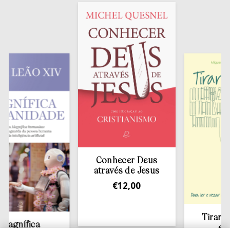
Conhecer Deus
através de Jesus
€
12,00
Tirar a Bíbli
fica
estante