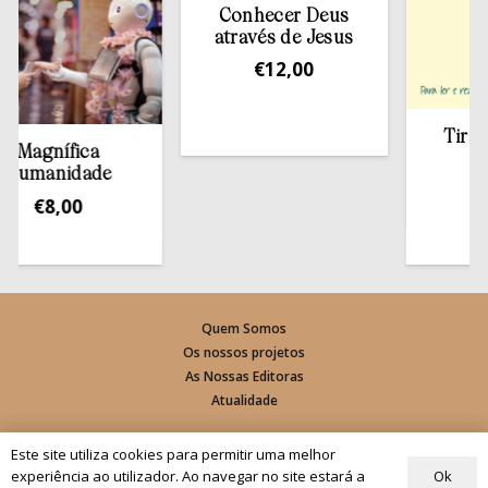
Conhecer Deus
através de Jesus
€
12,00
Tirar a Bí
gnífica
estan
manidade
€
13,
€
8,00
Quem Somos
Os nossos projetos
As Nossas Editoras
Atualidade
Revistas
Este site utiliza cookies para permitir uma melhor
Rezar com o Papa
Ok
experiência ao utilizador. Ao navegar no site estará a