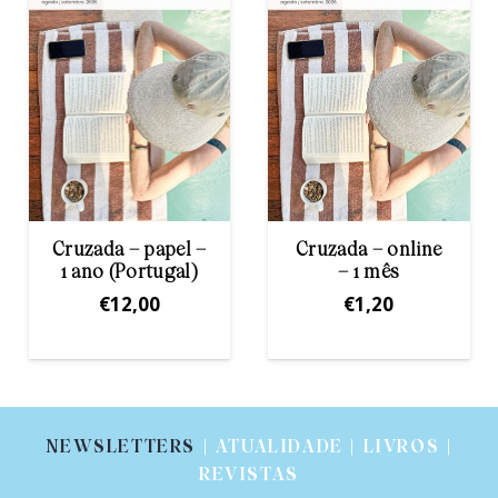
Cruzada – papel –
Cruzada – online
1 ano (Portugal)
– 1 mês
€
12,00
€
1,20
NEWSLETTERS
| ATUALIDADE | LIVROS |
REVISTAS