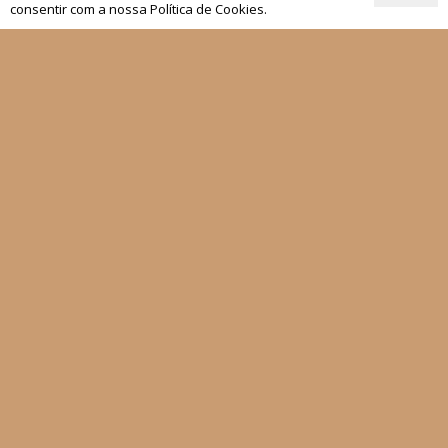
Materiais de Grupos
consentir com a nossa Política de Cookies.
As nossas newsletters
Receber
Siga-nos
Fale connosco
Política de Privacidade
Condições Gerais de Venda
Livro de Reclamações