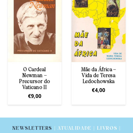
ardeal
Mãe da África –
Santa Te
wman –
Vida de Teresa
Ávila –
ursor do
Ledochowska
Errante 
icano II
€
4,00
€
9
9,00
NEWSLETTERS
| ATUALIDADE | LIVROS |