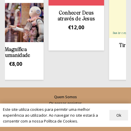
Conhecer Deus
através de Jesus
€
12,00
Tirar a Bí
gnífica
estan
anidade
€
13,
€
8,00
Quem Somos
Os nossos projetos
Este site utiliza cookies para permitir uma melhor
As Nossas Editoras
Ok
experiência ao utilizador. Ao navegar no site estará a
Atualidade
consentir com a nossa Política de Cookies.
Revistas