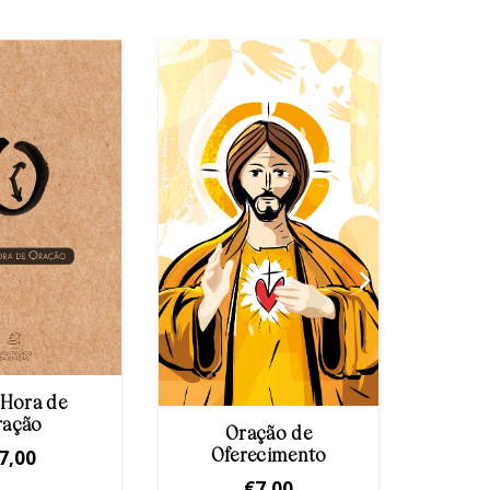
Divin
Hora de
ração
Oração de
7,00
Oferecimento
€
7,00