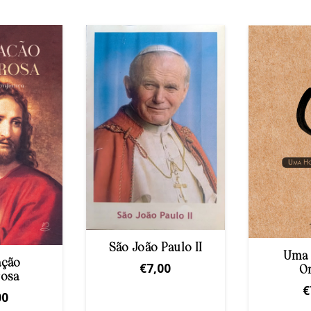
São João Paulo II
Uma 
ação
€
7,00
O
rosa
€
00