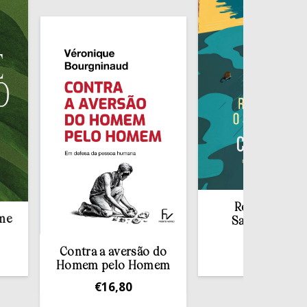
Redescobrir o
Sacramento da
Confissão
Contra a aversão do
€
10,00
Homem pelo Homem
€
16,80