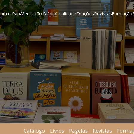
Com o Papa
Meditação Diária
Atualidade
Orações
Revistas
Formação
Catálogo
Livros
Pagelas
Revistas
Forma