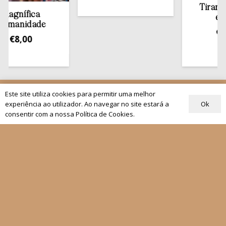
Tirar a Bíbli
ífica
estante
nidade
€
13,50
,00
Este site utiliza cookies para permitir uma melhor
Quem Somos
Ok
experiência ao utilizador. Ao navegar no site estará a
Os nossos projetos
consentir com a nossa Política de Cookies.
As Nossas Editoras
Atualidade
Revistas
Rezar com o Papa
Materiais de Grupos
As nossas newsletters
Receber