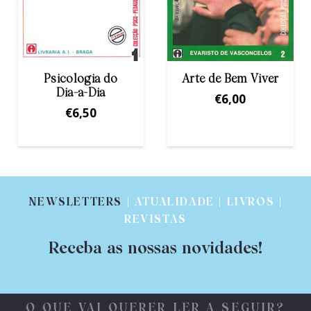
Arte de Bem Viver
História de uma
Familia
€
6,00
€
12,00
NEWSLETTERS
| ATUALIDADE | LIVROS |
REVISTAS
Receba as nossas novidades!
O QUE VAI QUERER LER A SEGUIR?