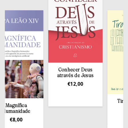
Conhecer Deus
através de Jesus
€
12,00
Tirar 
Magnífica
es
Humanidade
€
€
8,00