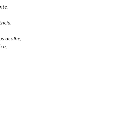
nte.
ência,
s acolhe,
ica,