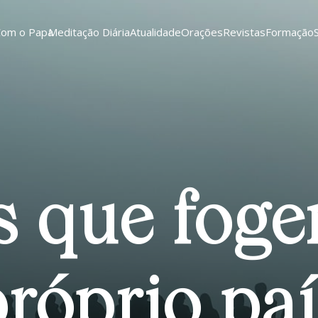
Com o Papa
Meditação Diária
Atualidade
Orações
Revistas
Formação
s que fog
róprio pa