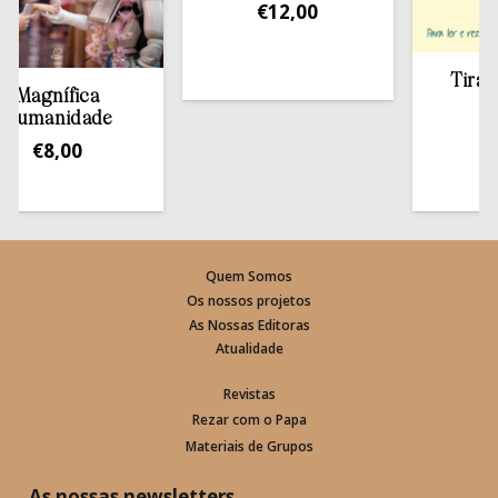
€
12,00
Tirar a Bí
agnífica
estan
manidade
€
13,
€
8,00
Quem Somos
Os nossos projetos
As Nossas Editoras
Atualidade
Revistas
Rezar com o Papa
Materiais de Grupos
As nossas newsletters