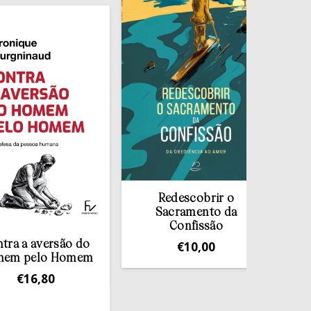
Redescobrir o
Sacramento da
Confissão
Janelas 
ersão do
€
10,00
o Homem
€
1
80