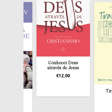
Conhecer Deus
através de Jesus
€
12,00
Tirar a Bíbl
estante
e
€
13,50