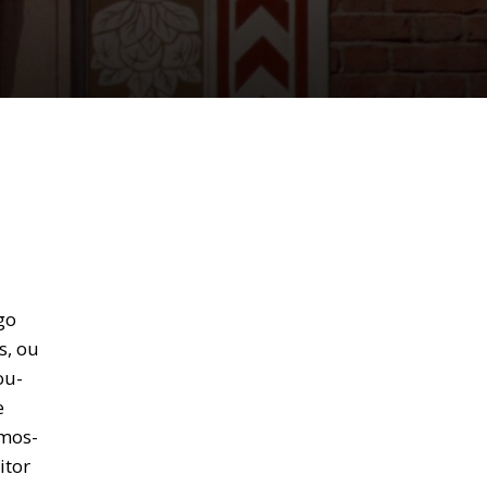
go
s, ou
ou-
e
emos-
itor