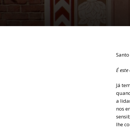
Santo
É este
Já te
quand
a lida
nos en
sensi
lhe c