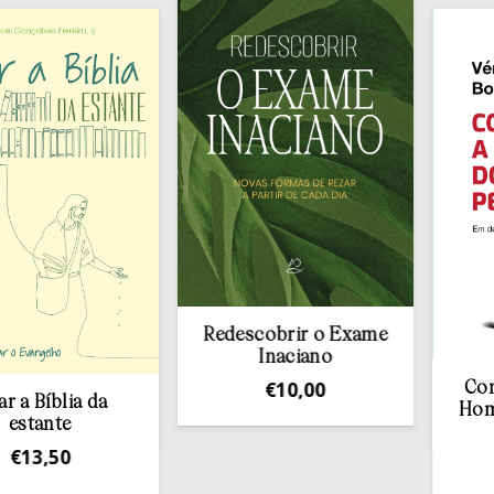
Redescobrir o Exame
Inaciano
€
10,00
Contra a av
ia da
Homem pel
€
16,