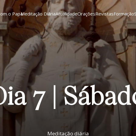
Com o Papa
Meditação Diária
Atualidade
Orações
Revistas
Formação
Dia 7 | Sábad
Meditação diária