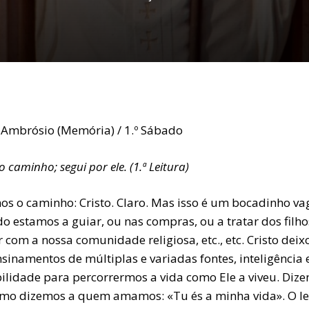
 Ambrósio (Memória) / 1.º Sábado
 o caminho; segui por ele. (1.ª Leitura)
mos o caminho: Cristo. Claro. Mas isso é um bocadinho va
o estamos a guiar, ou nas compras, ou a tratar dos filho
r com a nossa comunidade religiosa, etc., etc. Cristo deix
sinamentos de múltiplas e variadas fontes, inteligência 
bilidade para percorrermos a vida como Ele a viveu. Diz
omo dizemos a quem amamos: «Tu és a minha vida». O le