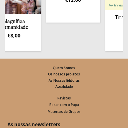
Tirar a Bí
agnífica
esta
manidade
€
13,
€
8,00
Quem Somos
Os nossos projetos
As Nossas Editoras
Atualidade
Revistas
Rezar com o Papa
Materiais de Grupos
As nossas newsletters