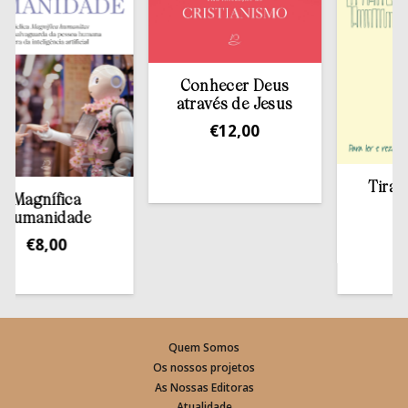
Conhecer Deus
através de Jesus
€
12,00
Tirar a Bí
gnífica
estan
manidade
€
13,
€
8,00
Quem Somos
Os nossos projetos
As Nossas Editoras
Atualidade