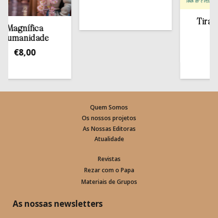
Tirar a B
agnífica
esta
manidade
€
13,
€
8,00
Quem Somos
Os nossos projetos
As Nossas Editoras
Atualidade
Revistas
Rezar com o Papa
Materiais de Grupos
As nossas newsletters