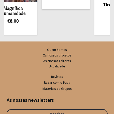
Tirar a B
agnífica
esta
manidade
€
13
€
8,00
Quem Somos
Os nossos projetos
As Nossas Editoras
Atualidade
Revistas
Rezar com o Papa
Materiais de Grupos
As nossas newsletters
Receber