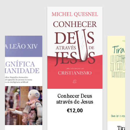
Conhecer Deus
através de Jesus
€
12,00
Tirar a Bí