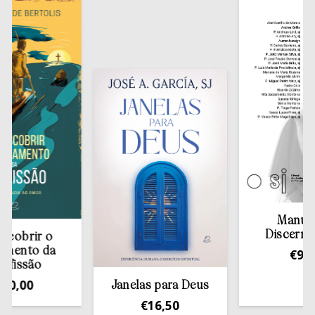
Manual de
Discernimen
brir o
nto da
€
9,00
ssão
00
Janelas para Deus
€
16,50