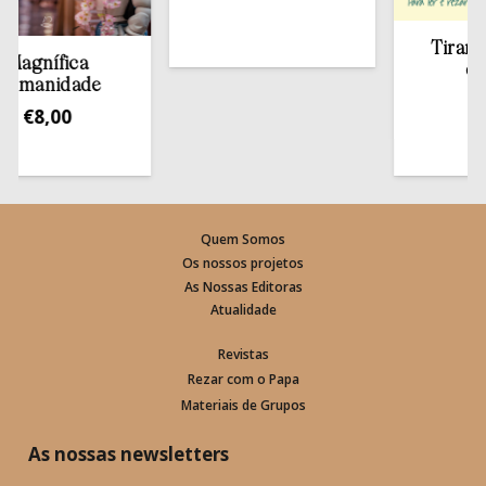
Tirar a Bí
gnífica
estan
anidade
€
13,
€
8,00
Quem Somos
Os nossos projetos
As Nossas Editoras
Atualidade
Revistas
Rezar com o Papa
Materiais de Grupos
As nossas newsletters