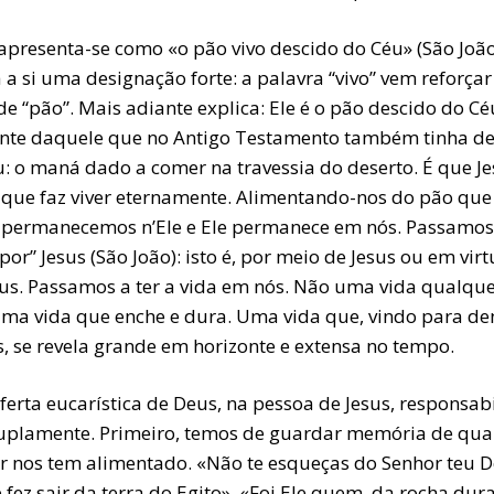
 apresenta-se como «o pão vivo descido do Céu» (São João
 a si uma designação forte: a palavra “vivo” vem reforçar
de “pão”. Mais adiante explica: Ele é o pão descido do Cé
ente daquele que no Antigo Testamento também tinha de
u: o maná dado a comer na travessia do deserto. É que Je
 que faz viver eternamente. Alimentando-nos do pão que
, permanecemos n’Ele e Ele permanece em nós. Passamos
 por” Jesus (São João): isto é, por meio de Jesus ou em vir
sus. Passamos a ter a vida em nós. Não uma vida qualque
ma vida que enche e dura. Uma vida que, vindo para de
s, se revela grande em horizonte e extensa no tempo.
ferta eucarística de Deus, na pessoa de Jesus, responsabi
uplamente. Primeiro, temos de guardar memória de qua
r nos tem alimentado. «Não te esqueças do Senhor teu D
 fez sair da terra do Egito». «Foi Ele quem, da rocha dura