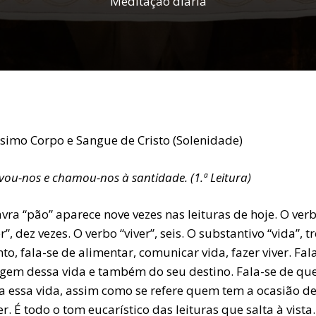
Meditação diária
ssimo Corpo e Sangue de Cristo (Solenidade)
lvou-nos e chamou-nos à santidade. (1.ª Leitura)
vra “pão” aparece nove vezes nas leituras de hoje. O ver
”, dez vezes. O verbo “viver”, seis. O substantivo “vida”, tr
to, fala-se de alimentar, comunicar vida, fazer viver. Fal
igem dessa vida e também do seu destino. Fala-se de q
ta essa vida, assim como se refere quem tem a ocasião de
r. É todo o tom eucarístico das leituras que salta à vista.