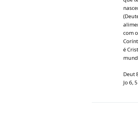
nascer
(Deut
alime
com o
Corín
é Cris
mund
Deut 8
Jo 6, 