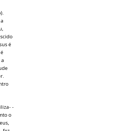
).
 a
u,
scido
sus é
 é
 a
tude
r.
ntro
liza- -
nto o
eus,
, fez