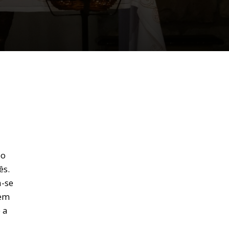
bo
ês.
a-se
uem
 a