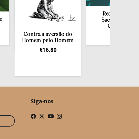
Redescobrir o
Sacramento da
Confissão
Contra a aversão do
€
10,00
Homem pelo Homem
€
16,80
Siga-nos