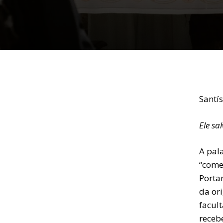
Santí
Ele sa
A pala
“comer
Portan
da or
facul
recebe