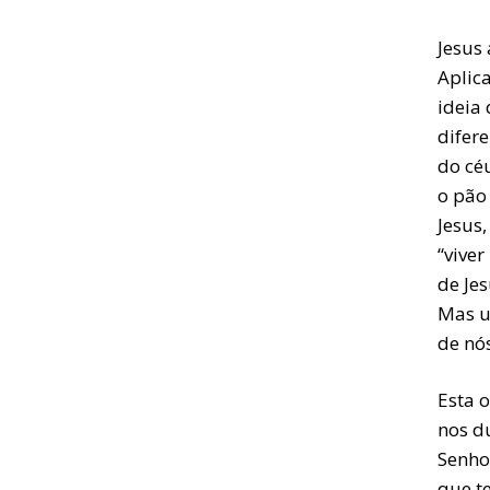
Jesus
Aplica
ideia 
difer
do cé
o pão
Jesus
“viver
de Je
Mas u
de nó
Esta o
nos d
Senho
que te