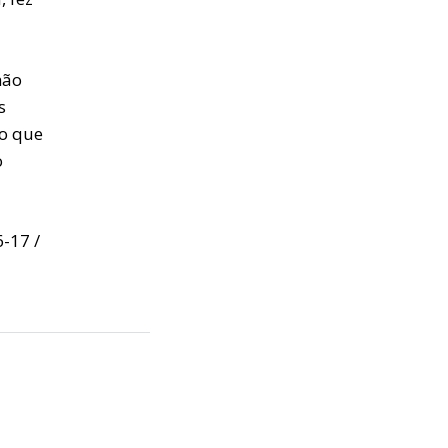
hão
s
ão que
o
6-17 /