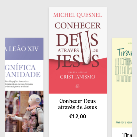
Conhecer Deus
através de Jesus
€
12,00
Tirar a Bíb