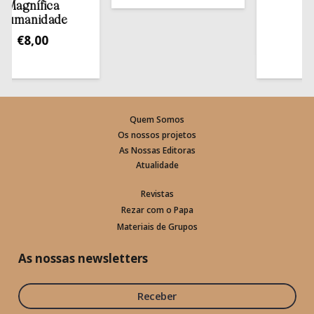
gnífica
estan
anidade
€
13,5
€
8,00
Quem Somos
Os nossos projetos
As Nossas Editoras
Atualidade
Revistas
Rezar com o Papa
Materiais de Grupos
As nossas newsletters
Receber