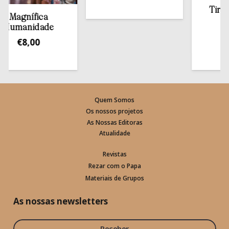
Tirar a B
agnífica
esta
manidade
€
13
€
8,00
Quem Somos
Os nossos projetos
As Nossas Editoras
Atualidade
Revistas
Rezar com o Papa
Materiais de Grupos
As nossas newsletters
Receber