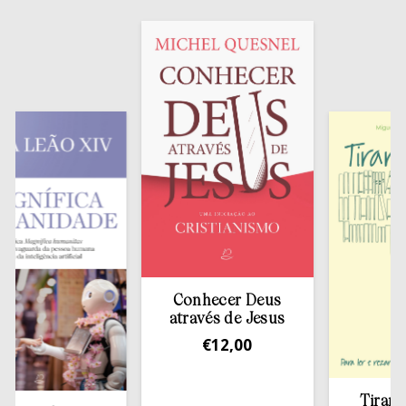
Conhecer Deus
através de Jesus
€
12,00
Tirar a Bíb