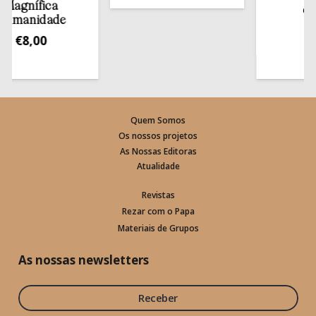
gnífica
estant
anidade
€
13,5
€
8,00
Quem Somos
Os nossos projetos
As Nossas Editoras
Atualidade
Revistas
Rezar com o Papa
Materiais de Grupos
As nossas newsletters
Receber