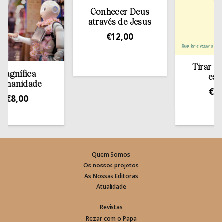
Conhecer Deus
através de Jesus
€
12,00
Tirar a Bíbl
ífica
estante
nidade
€
13,50
,00
Quem Somos
Os nossos projetos
As Nossas Editoras
Atualidade
Revistas
Rezar com o Papa