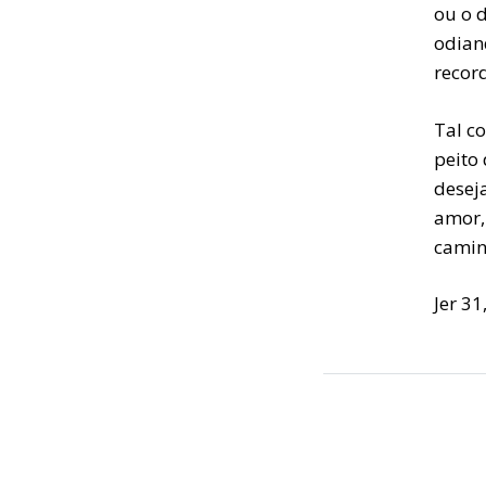
ou o 
odian
recor
Tal c
peito 
desej
amor,
camin
Jer 31