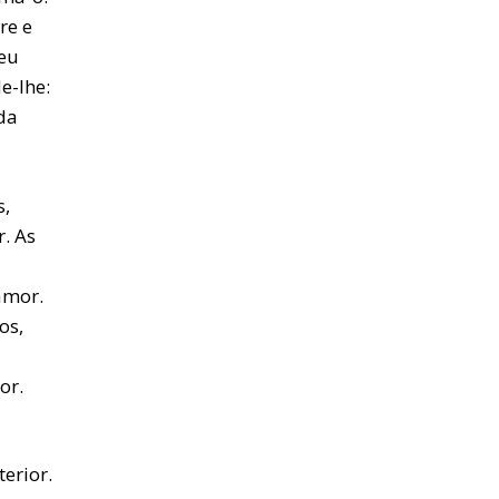
re e
meu
e-lhe:
da
s,
. As
amor.
os,
or.
erior.