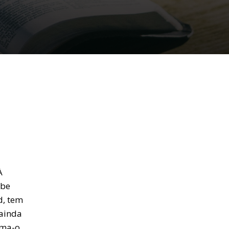
À
ebe
d, tem
 ainda
ama-o.