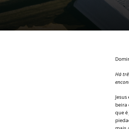
Domin
Há trê
encont
Jesus 
beira
que é 
pieda
mais a