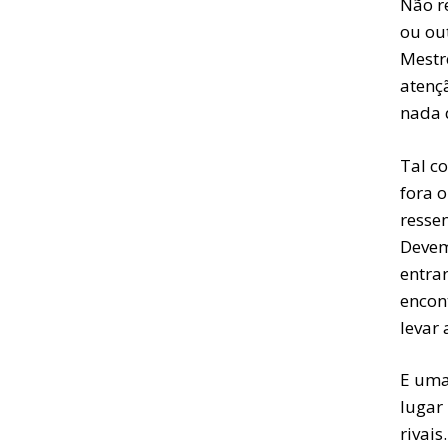
Não r
ou ou
Mestr
atenç
nada 
Tal c
fora 
resse
Devem
entrar
encon
levar 
E uma
lugar
rivais