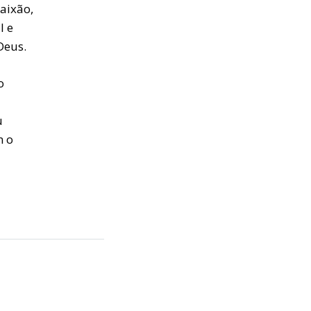
aixão,
l e
Deus.
o
u
m o