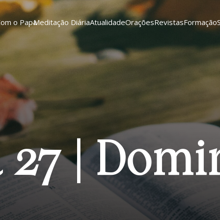
Com o Papa
Meditação Diária
Atualidade
Orações
Revistas
Formação
a 27 | Domi