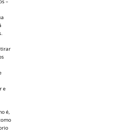
os –
ua
á
.
tirar
os
e
r e
o é,
 como
prio