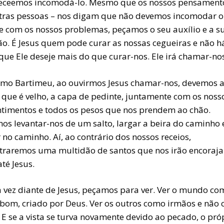
eceemos incomodá-lo. Mesmo que os nossos pensament
tras pessoas – nos digam que não devemos incomodar o
e com os nossos problemas, peçamos o seu auxílio e a s
ão. É Jesus quem pode curar as nossas cegueiras e não h
que Ele deseje mais do que curar-nos. Ele irá chamar-nos
omo Bartimeu, ao ouvirmos Jesus chamar-nos, devemos a
o que é velho, a capa de pedinte, juntamente com os noss
ntimentos e todos os pesos que nos prendem ao chão.
os levantar-nos de um salto, largar a beira do caminho 
 no caminho. Aí, ao contrário dos nossos receios,
traremos uma multidão de santos que nos irão encoraja
até Jesus.
 vez diante de Jesus, peçamos para ver. Ver o mundo com
 bom, criado por Deus. Ver os outros como irmãos e não
. E se a vista se turva novamente devido ao pecado, o pró