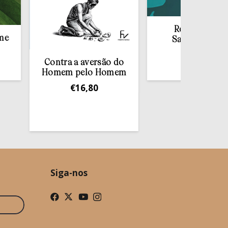
Redescobrir o
Sacramento da
Confissão
Contra a aversão do
€
10,00
Homem pelo Homem
€
16,80
Siga-nos