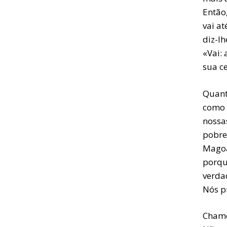
Então
vai at
diz-lh
«Vai: 
sua c
Quant
como 
nossa
pobre
Magoa
porqu
verda
Nós p
Chame