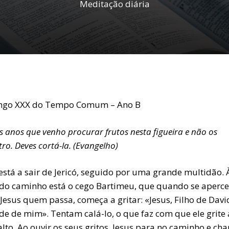
Meditação diária
go XXX do Tempo Comum – Ano B
s anos que venho procurar frutos nesta figueira e não os
ro. Deves cortá-la. (Evangelho)
está a sair de Jericó, seguido por uma grande multidão. 
 do caminho está o cego Bartimeu, que quando se aperc
Jesus quem passa, começa a gritar: «Jesus, Filho de Davi
de de mim». Tentam calá-lo, o que faz com que ele grite
lto. Ao ouvir os seus gritos, Jesus para no caminho e ch