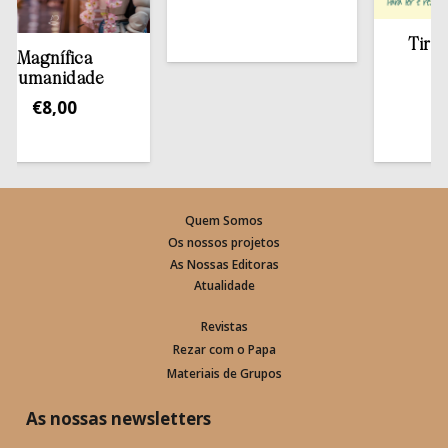
Tirar a B
agnífica
esta
manidade
€
13
€
8,00
Quem Somos
Os nossos projetos
As Nossas Editoras
Atualidade
Revistas
Rezar com o Papa
Materiais de Grupos
As nossas newsletters