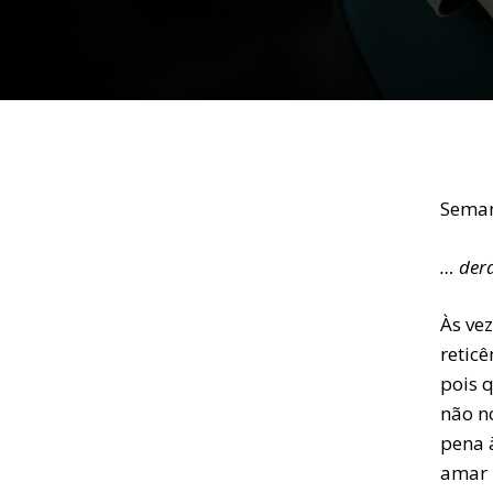
Sema
… dera
Às ve
retic
pois q
não n
pena 
amar 