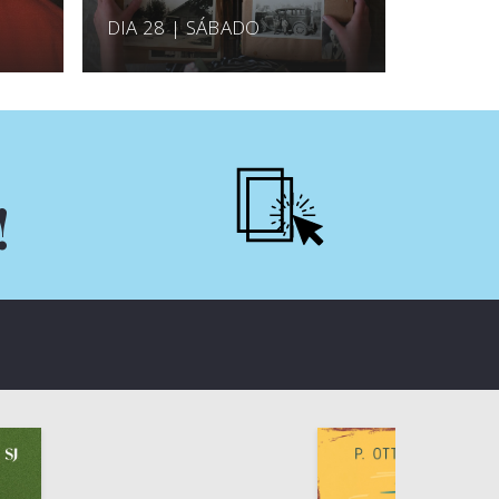
DIA 28 | SÁBADO
!