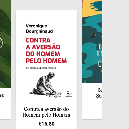
Redescobrir o
Sacramento da
Confissão
Contra a aversão do
€
10,00
Homem pelo Homem
€
16,80