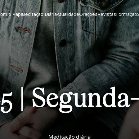
Com o Papa
Meditação Diária
Atualidade
Orações
Revistas
Formação
25 | Segunda-
Meditação diária