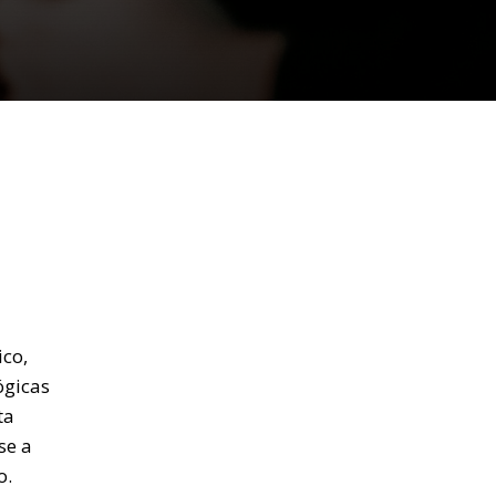
ico,
ógicas
ta
se a
o.