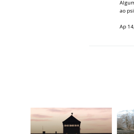
Algum
ao psi
Ap 14,