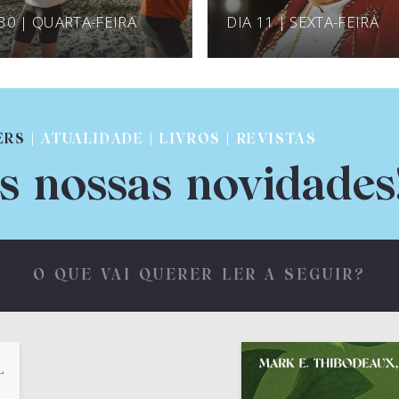
 30 | QUARTA-FEIRA
DIA 11 | SEXTA-FEIRA
ERS
| ATUALIDADE | LIVROS | REVISTAS
s nossas novidades
O QUE VAI QUERER LER A SEGUIR?