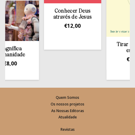
Conhecer Deus
através de Jesus
€
12,00
Tirar a Bíbl
ífica
estante
nidade
€
13,50
8,00
Quem Somos
Os nossos projetos
As Nossas Editoras
Atualidade
Revistas